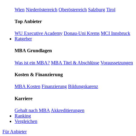
Wien
Niederösterreich
Oberösterreich
Salzburg
Tirol
Top Anbieter
WU Executive Academy
Donau-Uni Krems
MCI Innsbruck
Ratgeber
MBA Grundlagen
Was ist ein MBA?
MBA Titel & Abschlüsse
Voraussetzungen
Kosten & Finanzierung
MBA Kosten
Finanzierung
Bildungskarenz
Karriere
Gehalt nach MBA
Akkreditierungen
Ranking
Vergleichen
Für Anbieter