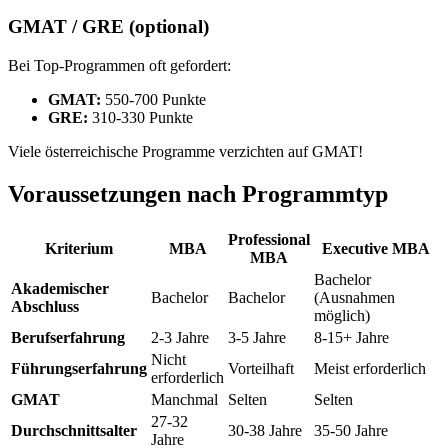
GMAT / GRE (optional)
Bei Top-Programmen oft gefordert:
GMAT:
550-700 Punkte
GRE:
310-330 Punkte
Viele österreichische Programme verzichten auf GMAT!
Voraussetzungen nach Programmtyp
Professional
Kriterium
MBA
Executive MBA
MBA
Bachelor
Akademischer
Bachelor
Bachelor
(Ausnahmen
Abschluss
möglich)
Berufserfahrung
2-3 Jahre
3-5 Jahre
8-15+ Jahre
Nicht
Führungserfahrung
Vorteilhaft
Meist erforderlich
erforderlich
GMAT
Manchmal
Selten
Selten
27-32
Durchschnittsalter
30-38 Jahre
35-50 Jahre
Jahre