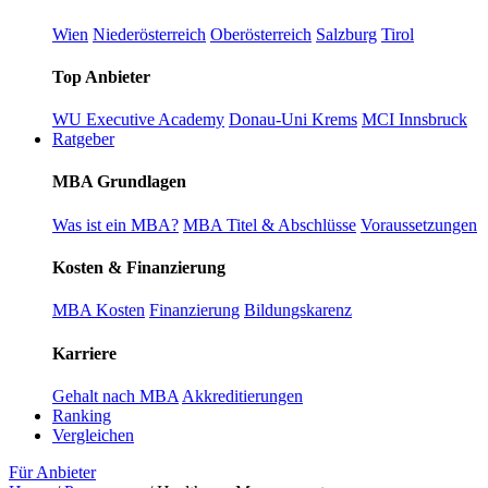
Wien
Niederösterreich
Oberösterreich
Salzburg
Tirol
Top Anbieter
WU Executive Academy
Donau-Uni Krems
MCI Innsbruck
Ratgeber
MBA Grundlagen
Was ist ein MBA?
MBA Titel & Abschlüsse
Voraussetzungen
Kosten & Finanzierung
MBA Kosten
Finanzierung
Bildungskarenz
Karriere
Gehalt nach MBA
Akkreditierungen
Ranking
Vergleichen
Für Anbieter